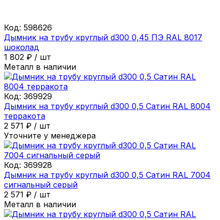
Код:
598626
Дымник на трубу круглый d300 0,45 ПЭ RAL 8017
шоколад
1 802
₽
/
шт
Металл в наличии
Код:
369929
Дымник на трубу круглый d300 0,5 Сатин RAL 8004
терракота
2 571
₽
/
шт
Уточните у менеджера
Код:
369928
Дымник на трубу круглый d300 0,5 Сатин RAL 7004
сигнальный серый
2 571
₽
/
шт
Металл в наличии