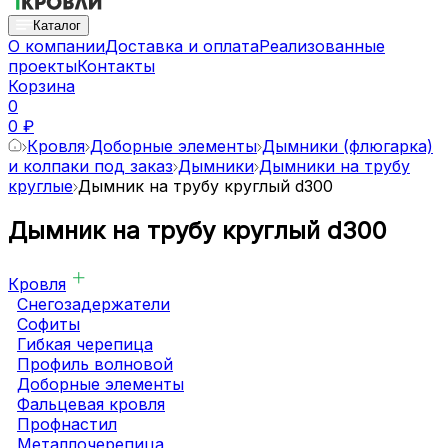
Каталог
О компании
Доставка и оплата
Реализованные
проекты
Контакты
Корзина
0
0 ₽
Кровля
Доборные элементы
Дымники (флюгарка)
и колпаки под заказ
Дымники
Дымники на трубу
круглые
Дымник на трубу круглый d300
Дымник на трубу круглый d300
Кровля
Снегозадержатели
Софиты
Гибкая черепица
Профиль волновой
Доборные элементы
Фальцевая кровля
Профнастил
Металлочерепица