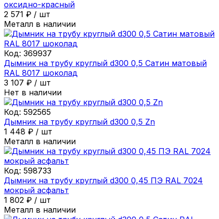
оксидно-красный
2 571
₽
/
шт
Металл в наличии
Код:
369937
Дымник на трубу круглый d300 0,5 Сатин матовый
RAL 8017 шоколад
3 107
₽
/
шт
Нет в наличии
Код:
592565
Дымник на трубу круглый d300 0,5 Zn
1 448
₽
/
шт
Металл в наличии
Код:
598733
Дымник на трубу круглый d300 0,45 ПЭ RAL 7024
мокрый асфальт
1 802
₽
/
шт
Металл в наличии