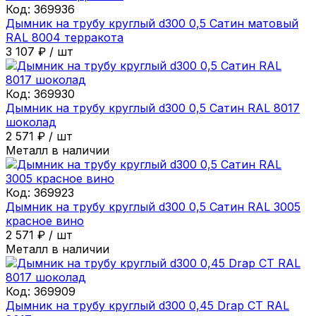
Код:
369936
Дымник на трубу круглый d300 0,5 Сатин матовый
RAL 8004 терракота
3 107
₽
/
шт
Код:
369930
Дымник на трубу круглый d300 0,5 Сатин RAL 8017
шоколад
2 571
₽
/
шт
Металл в наличии
Код:
369923
Дымник на трубу круглый d300 0,5 Сатин RAL 3005
красное вино
2 571
₽
/
шт
Металл в наличии
Код:
369909
Дымник на трубу круглый d300 0,45 Drap СТ RAL