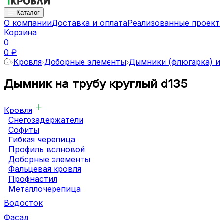
Каталог
О компании
Доставка и оплата
Реализованные проек
Корзина
0
0 ₽
Кровля
Доборные элементы
Дымники (флюгарка) и
Дымник на трубу круглый d135
Кровля
Снегозадержатели
Софиты
Гибкая черепица
Профиль волновой
Доборные элементы
Фальцевая кровля
Профнастил
Металлочерепица
Водосток
Фасад