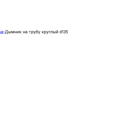
ые
Дымник на трубу круглый d135