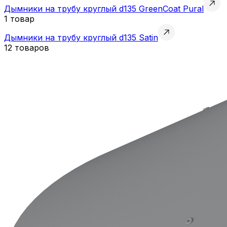
Дымники на трубу круглый d135 GreenСoat Pural
1 товар
Дымники на трубу круглый d135 Satin
12 товаров