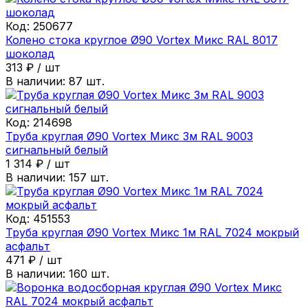
Код:
250677
Колено стока круглое Ø90 Vortex Микс RAL 8017
шоколад
313
₽
/
шт
В наличии:
87
шт.
Код:
214698
Труба круглая Ø90 Vortex Микс 3м RAL 9003
сигнальный белый
1 314
₽
/
шт
В наличии:
157
шт.
Код:
451553
Труба круглая Ø90 Vortex Микс 1м RAL 7024 мокрый
асфальт
471
₽
/
шт
В наличии:
160
шт.