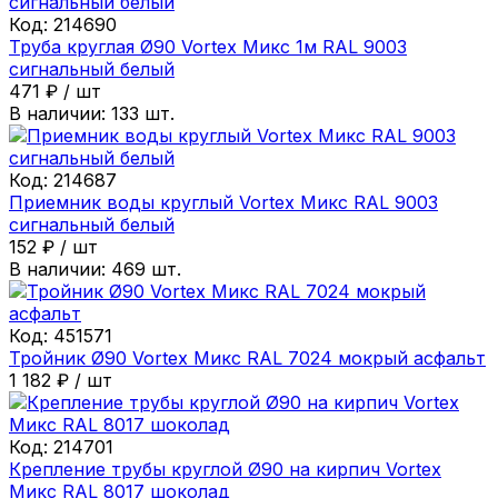
Код:
214690
Труба круглая Ø90 Vortex Микс 1м RAL 9003
сигнальный белый
471
₽
/
шт
В наличии:
133
шт.
Код:
214687
Приемник воды круглый Vortex Микс RAL 9003
сигнальный белый
152
₽
/
шт
В наличии:
469
шт.
Код:
451571
Тройник Ø90 Vortex Микс RAL 7024 мокрый асфальт
1 182
₽
/
шт
Код:
214701
Крепление трубы круглой Ø90 на кирпич Vortex
Микс RAL 8017 шоколад