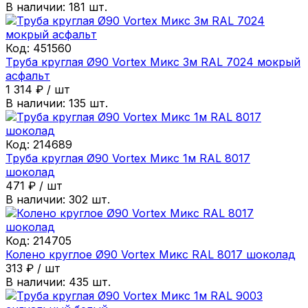
В наличии:
181
шт.
Код:
451560
Труба круглая Ø90 Vortex Микс 3м RAL 7024 мокрый
асфальт
1 314
₽
/
шт
В наличии:
135
шт.
Код:
214689
Труба круглая Ø90 Vortex Микс 1м RAL 8017
шоколад
471
₽
/
шт
В наличии:
302
шт.
Код:
214705
Колено круглое Ø90 Vortex Микс RAL 8017 шоколад
313
₽
/
шт
В наличии:
435
шт.