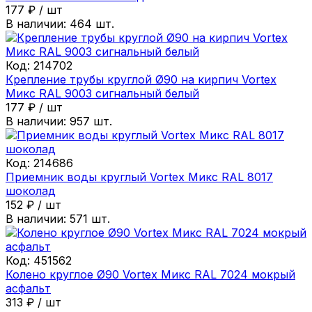
177
₽
/
шт
В наличии:
464
шт.
Код:
214702
Крепление трубы круглой Ø90 на кирпич Vortex
Микс RAL 9003 сигнальный белый
177
₽
/
шт
В наличии:
957
шт.
Код:
214686
Приемник воды круглый Vortex Микс RAL 8017
шоколад
152
₽
/
шт
В наличии:
571
шт.
Код:
451562
Колено круглое Ø90 Vortex Микс RAL 7024 мокрый
асфальт
313
₽
/
шт