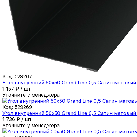
Код:
529267
Угол внутренний 50х50 Grand Line 0,5 Сатин матовы
1 157
₽
/
шт
Уточните у менеджера
Код:
529269
Угол внутренний 50х50 Grand Line 0,5 Сатин матовы
1 736
₽
/
шт
Уточните у менеджера