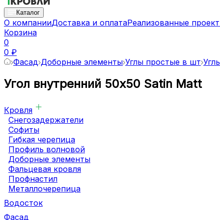
Каталог
О компании
Доставка и оплата
Реализованные проек
Корзина
0
0 ₽
Фасад
Доборные элементы
Углы простые в шт
Угл
Угол внутренний 50x50 Satin Matt
Кровля
Снегозадержатели
Софиты
Гибкая черепица
Профиль волновой
Доборные элементы
Фальцевая кровля
Профнастил
Металлочерепица
Водосток
Фасад