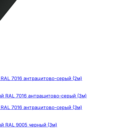
й RAL 7016 антрацитово-серый (2м)
й RAL 7016 антрацитово-серый (3м)