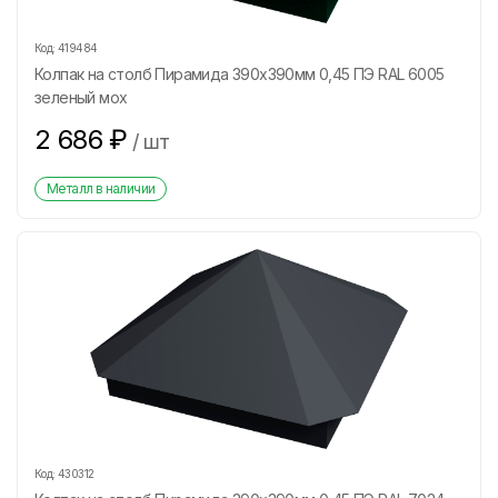
Код:
419484
Колпак на столб Пирамида 390х390мм 0,45 ПЭ RAL 6005
зеленый мох
2 686
₽
/
шт
Металл в наличии
Код:
430312