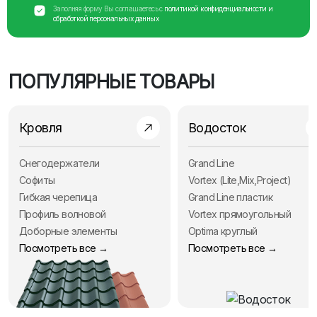
Заполняя форму Вы соглашаетесь с
политикой конфиденциальности и
обработкой персональных данных
ПОПУЛЯРНЫЕ ТОВАРЫ
Кровля
Водосток
Снегодержатели
Grand Line
Софиты
Vortex (Lite,Mix,Project)
Гибкая черепица
Grand Line пластик
Профиль волновой
Vortex прямоугольный
Доборные элементы
Optima круглый
Посмотреть все →
Посмотреть все →