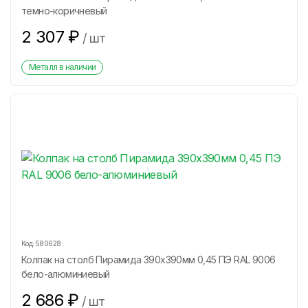
темно-коричневый
2 307
₽
/
шт
Металл в наличии
Код:
580628
Колпак на столб Пирамида 390х390мм 0,45 ПЭ RAL 9006
бело-алюминиевый
2 686
₽
/
шт