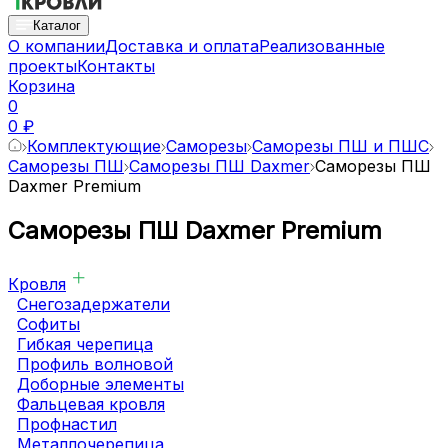
Каталог
О компании
Доставка и оплата
Реализованные
проекты
Контакты
Корзина
0
0 ₽
Комплектующие
Саморезы
Саморезы ПШ и ПШС
Саморезы ПШ
Саморезы ПШ Daxmer
Саморезы ПШ
Daxmer Premium
Саморезы ПШ Daxmer Premium
Кровля
Снегозадержатели
Софиты
Гибкая черепица
Профиль волновой
Доборные элементы
Фальцевая кровля
Профнастил
Металлочерепица