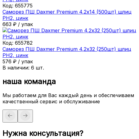
Код:
655775
Саморез ПШ Daxmer Premium 4,2х14 (500шт) шлиц
PH2, цинк
663
₽
/
упак
Код:
655782
Саморез ПШ Daxmer Premium 4,2х32 (250шт) шлиц
PH2, цинк
576
₽
/
упак
В наличии:
6
шт.
наша команда
Мы работаем для Вас каждый день и обеспечиваем
качественный сервис и обслуживание
Нужна консультация?