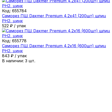
Код:
655784
Саморез ПШ Daxmer Premium 4,2х41 (200шт) шлиц
PH2, цинк
522
₽
/
упак
Код:
655778
Саморез ПШ Daxmer Premium 4,2х16 (600шт) шлиц
PH2, цинк
843
₽
/
упак
В наличии:
3
шт.