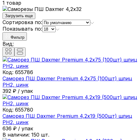
1 товар
Загрузить еще
Сортировка по:
Показывать по:
Фильтр
Вид:
Код:
655786
Саморез ПШ Daxmer Premium 4,2х75 (100шт) шлиц
PH2, цинк
392
₽
/
упак
Код:
655780
Саморез ПШ Daxmer Premium 4,2х19 (500шт) шлиц
PH2, цинк
636
₽
/
упак
В наличии:
150
шт.