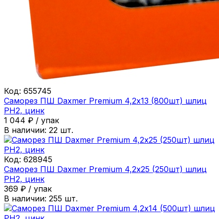
Код:
655745
Саморез ПШ Daxmer Premium 4,2х13 (800шт) шлиц
PH2, цинк
1 044
₽
/
упак
В наличии:
22
шт.
Код:
628945
Саморез ПШ Daxmer Premium 4,2х25 (250шт) шлиц
PH2, цинк
369
₽
/
упак
В наличии:
255
шт.