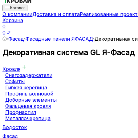
Каталог
О компании
Доставка и оплата
Реализованные проек
Корзина
0
0 ₽
Фасад
Фасадные панели ЯФАСАД
Декоративная си
Декоративная система GL Я-Фасад
Кровля
Снегозадержатели
Софиты
Гибкая черепица
Профиль волновой
Доборные элементы
Фальцевая кровля
Профнастил
Металлочерепица
Водосток
Фасад