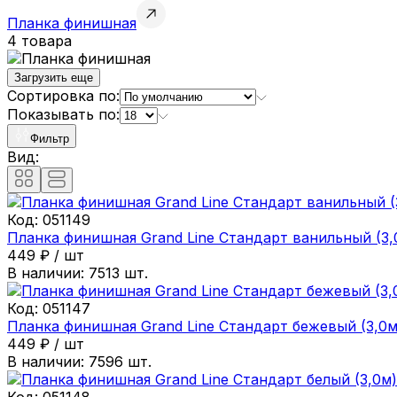
Планка финишная
4 товара
Загрузить еще
Сортировка по:
Показывать по:
Фильтр
Вид:
Код:
051149
Планка финишная Grand Line Стандарт ванильный (3,
449
₽
/
шт
В наличии:
7513
шт.
Код:
051147
Планка финишная Grand Line Стандарт бежевый (3,0м
449
₽
/
шт
В наличии:
7596
шт.
Код:
051148