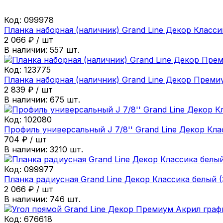
Код:
099978
Планка наборная (наличник) Grand Line Декор Класси
2 066
₽
/
шт
В наличии:
557
шт.
Код:
123775
Планка наборная (наличник) Grand Line Декор Преми
2 839
₽
/
шт
В наличии:
675
шт.
Код:
102080
Профиль универсальный J 7/8'' Grand Line Декор Кла
704
₽
/
шт
В наличии:
3210
шт.
Код:
099977
Планка радиусная Grand Line Декор Классика белый (
2 066
₽
/
шт
В наличии:
746
шт.
Код:
676618