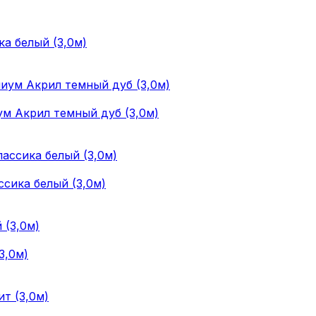
ка белый (3,0м)
ум Акрил темный дуб (3,0м)
ссика белый (3,0м)
3,0м)