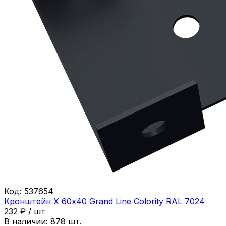
Код:
537654
Кронштейн Х 60х40 Grand Line Colority RAL 7024
232
₽
/
шт
В наличии:
878
шт.