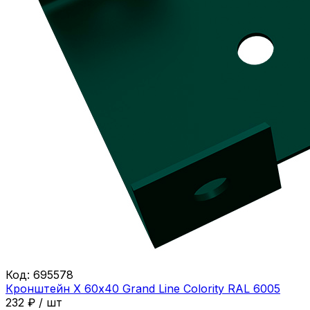
Код:
695578
Кронштейн Х 60х40 Grand Line Colority RAL 6005
232
₽
/
шт