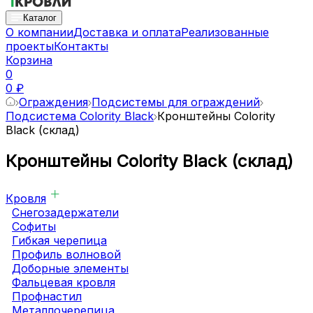
Каталог
О компании
Доставка и оплата
Реализованные
проекты
Контакты
Корзина
0
0 ₽
Ограждения
Подсистемы для ограждений
Подсистема Colority Black
Кронштейны Colority
Black (склад)
Кронштейны Colority Black (склад)
Кровля
Снегозадержатели
Софиты
Гибкая черепица
Профиль волновой
Доборные элементы
Фальцевая кровля
Профнастил
Металлочерепица