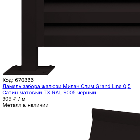
Код:
670886
Ламель забора жалюзи Милан Слим Grand Line 0,5
Сатин матовый ТХ RAL 9005 черный
309
₽
/
м
Металл в наличии