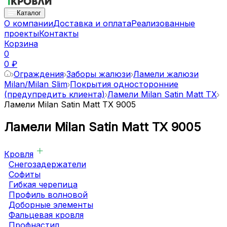
Каталог
О компании
Доставка и оплата
Реализованные
проекты
Контакты
Корзина
0
0 ₽
Ограждения
Заборы жалюзи
Ламели жалюзи
Milan/Milan Slim
Покрытия односторонние
(предупредить клиента)
Ламели Milan Satin Matt TX
Ламели Milan Satin Matt TX 9005
Ламели Milan Satin Matt TX 9005
Кровля
Снегозадержатели
Софиты
Гибкая черепица
Профиль волновой
Доборные элементы
Фальцевая кровля
Профнастил