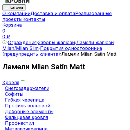
Каталог
О компании
Доставка и оплата
Реализованные
проекты
Контакты
Корзина
0
0 ₽
Ограждения
Заборы жалюзи
Ламели жалюзи
Milan/Milan Slim
Покрытия односторонние
(предупредить клиента)
Ламели Milan Satin Matt
Ламели Milan Satin Matt
Кровля
Снегозадержатели
Софиты
Гибкая черепица
Профиль волновой
Доборные элементы
Фальцевая кровля
Профнастил
Металлочерепица