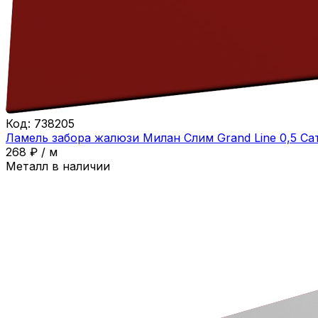
Код:
738205
Ламель забора жалюзи Милан Слим Grand Line 0,5 Са
268
₽
/
м
Металл в наличии