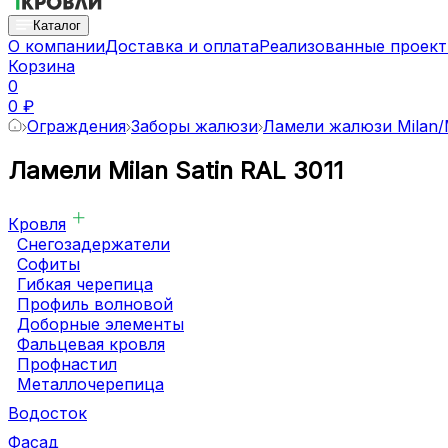
Каталог
О компании
Доставка и оплата
Реализованные проек
Корзина
0
0 ₽
Ограждения
Заборы жалюзи
Ламели жалюзи Milan/M
Ламели Milan Satin RAL 3011
Кровля
Снегозадержатели
Софиты
Гибкая черепица
Профиль волновой
Доборные элементы
Фальцевая кровля
Профнастил
Металлочерепица
Водосток
Фасад