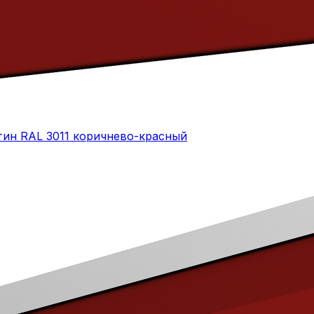
тин RAL 3011 коричнево-красный