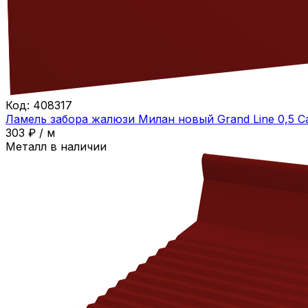
Код:
408317
Ламель забора жалюзи Милан новый Grand Line 0,5 С
303
₽
/
м
Металл в наличии