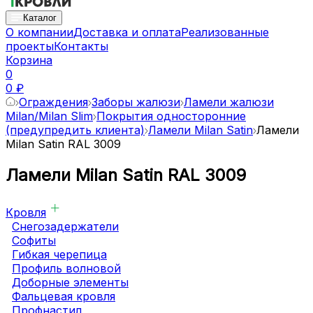
Каталог
О компании
Доставка и оплата
Реализованные
проекты
Контакты
Корзина
0
0 ₽
Ограждения
Заборы жалюзи
Ламели жалюзи
Milan/Milan Slim
Покрытия односторонние
(предупредить клиента)
Ламели Milan Satin
Ламели
Milan Satin RAL 3009
Ламели Milan Satin RAL 3009
Кровля
Снегозадержатели
Софиты
Гибкая черепица
Профиль волновой
Доборные элементы
Фальцевая кровля
Профнастил