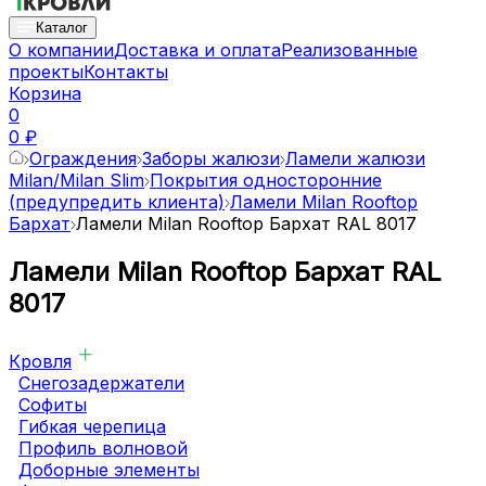
Каталог
О компании
Доставка и оплата
Реализованные
проекты
Контакты
Корзина
0
0 ₽
Ограждения
Заборы жалюзи
Ламели жалюзи
Milan/Milan Slim
Покрытия односторонние
(предупредить клиента)
Ламели Milan Rooftop
Бархат
Ламели Milan Rooftop Бархат RAL 8017
Ламели Milan Rooftop Бархат RAL
8017
Кровля
Снегозадержатели
Софиты
Гибкая черепица
Профиль волновой
Доборные элементы