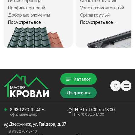
Гибкая черепица
Grand Line пластик
Профиль волновой
Vortex прямоугольный
Доборные элементы
Optima круглый
Посмотреть все →
Посмотреть все →
Каталог
Дзержинск
8 930 270-10-40
ПН-ЧТ
с 9:00 до 18:00
офис менеджер
ПТ с
10:00 до 17:00
Дзержинск, ул. Гайдара, д. 37
8 930 270-10-40