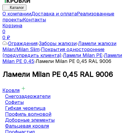
Каталог
О компании
Доставка и оплата
Реализованные
проекты
Контакты
Корзина
0
0 ₽
Ограждения
Заборы жалюзи
Ламели жалюзи
Milan/Milan Slim
Покрытия односторонние
(предупредить клиента)
Ламели Milan PE
Ламели
Milan PE 0,45
Ламели Milan PE 0,45 RAL 9006
Ламели Milan PE 0,45 RAL 9006
Кровля
Снегозадержатели
Софиты
Гибкая черепица
Профиль волновой
Доборные элементы
Фальцевая кровля
Профнастил