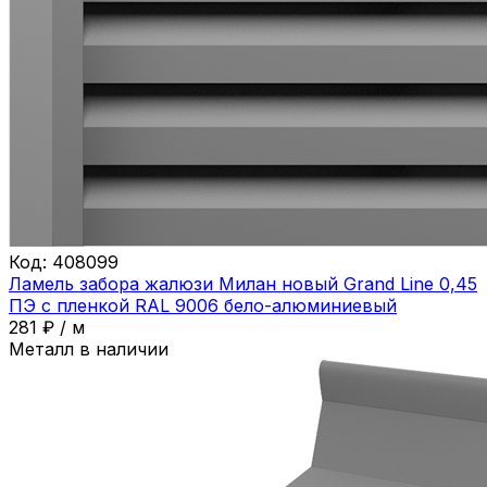
Код:
408099
Ламель забора жалюзи Милан новый Grand Line 0,45
ПЭ с пленкой RAL 9006 бело-алюминиевый
281
₽
/
м
Металл в наличии