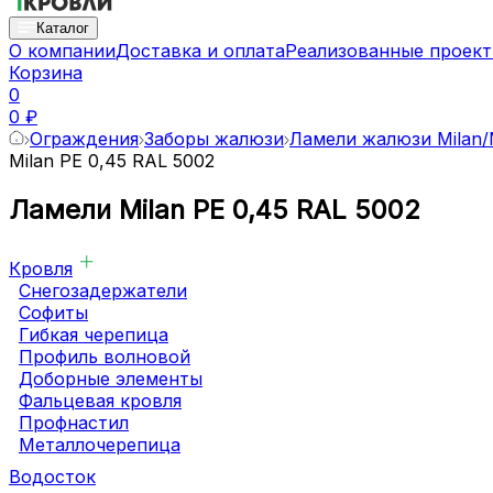
Каталог
О компании
Доставка и оплата
Реализованные проек
Корзина
0
0 ₽
Ограждения
Заборы жалюзи
Ламели жалюзи Milan/M
Milan PE 0,45 RAL 5002
Ламели Milan PE 0,45 RAL 5002
Кровля
Снегозадержатели
Софиты
Гибкая черепица
Профиль волновой
Доборные элементы
Фальцевая кровля
Профнастил
Металлочерепица
Водосток