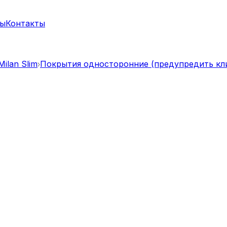
ты
Контакты
ilan Slim
Покрытия односторонние (предупредить кл