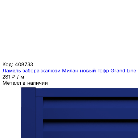
Код:
408733
Ламель забора жалюзи Милан новый гофр Grand Line
281
₽
/
м
Металл в наличии