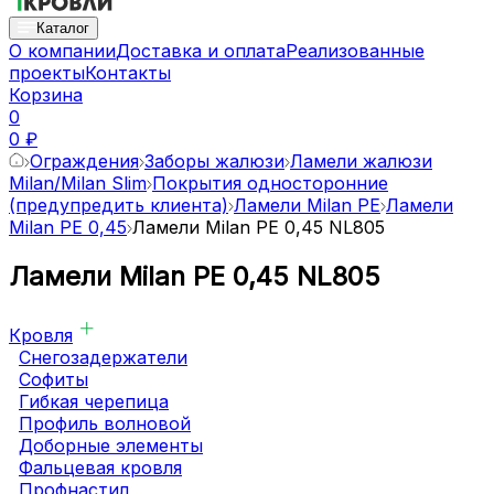
Каталог
О компании
Доставка и оплата
Реализованные
проекты
Контакты
Корзина
0
0 ₽
Ограждения
Заборы жалюзи
Ламели жалюзи
Milan/Milan Slim
Покрытия односторонние
(предупредить клиента)
Ламели Milan PE
Ламели
Milan PE 0,45
Ламели Milan PE 0,45 NL805
Ламели Milan PE 0,45 NL805
Кровля
Снегозадержатели
Софиты
Гибкая черепица
Профиль волновой
Доборные элементы
Фальцевая кровля
Профнастил