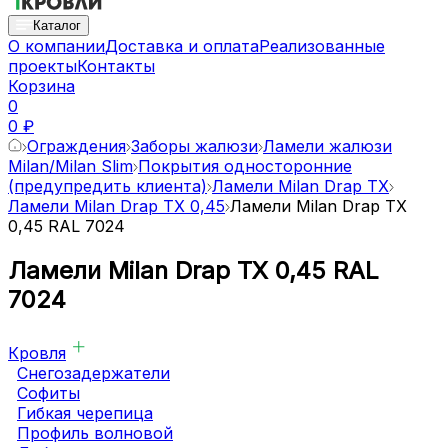
Каталог
О компании
Доставка и оплата
Реализованные
проекты
Контакты
Корзина
0
0 ₽
Ограждения
Заборы жалюзи
Ламели жалюзи
Milan/Milan Slim
Покрытия односторонние
(предупредить клиента)
Ламели Milan Drap TX
Ламели Milan Drap TX 0,45
Ламели Milan Drap TX
0,45 RAL 7024
Ламели Milan Drap TX 0,45 RAL
7024
Кровля
Снегозадержатели
Софиты
Гибкая черепица
Профиль волновой