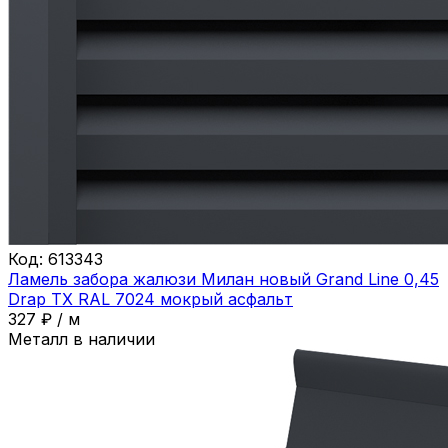
Код:
613343
Ламель забора жалюзи Милан новый Grand Line 0,45
Drap ТХ RAL 7024 мокрый асфальт
327
₽
/
м
Металл в наличии