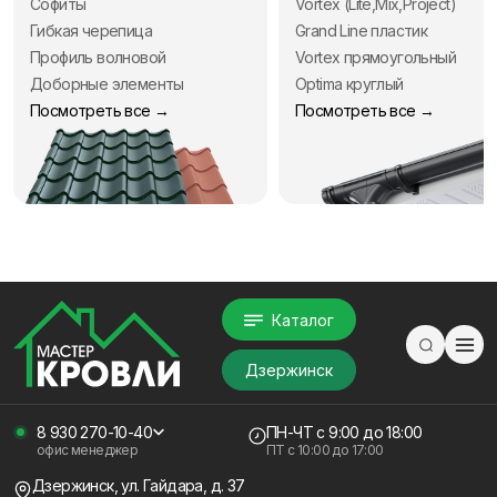
Софиты
Vortex (Lite,Mix,Project)
Гибкая черепица
Grand Line пластик
Профиль волновой
Vortex прямоугольный
Доборные элементы
Optima круглый
Посмотреть все →
Посмотреть все →
Каталог
Дзержинск
8 930 270-10-40
ПН-ЧТ
с 9:00 до 18:00
офис менеджер
ПТ с
10:00 до 17:00
Дзержинск, ул. Гайдара, д. 37