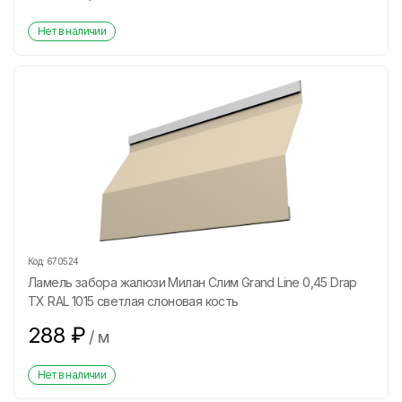
Нет в наличии
Код:
670524
Ламель забора жалюзи Милан Слим Grand Line 0,45 Drap
ТХ RAL 1015 светлая слоновая кость
288
₽
/
м
Нет в наличии