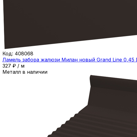
Код:
408068
Ламель забора жалюзи Милан новый Grand Line 0,45
327
₽
/
м
Металл в наличии