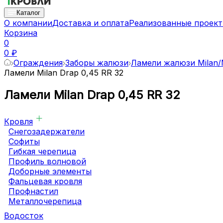
Каталог
О компании
Доставка и оплата
Реализованные проек
Корзина
0
0 ₽
Ограждения
Заборы жалюзи
Ламели жалюзи Milan/M
Ламели Milan Drap 0,45 RR 32
Ламели Milan Drap 0,45 RR 32
Кровля
Снегозадержатели
Софиты
Гибкая черепица
Профиль волновой
Доборные элементы
Фальцевая кровля
Профнастил
Металлочерепица
Водосток