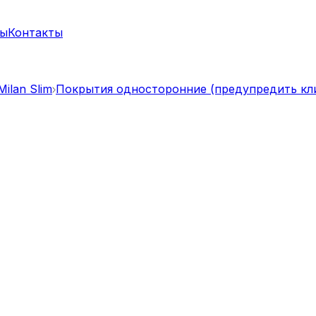
ты
Контакты
ilan Slim
Покрытия односторонние (предупредить кл