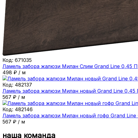
Код:
671035
Ламель забора жалюзи Милан Слим Grand Line 0,45 
498
₽
/
м
Код:
482137
Ламель забора жалюзи Милан новый Grand Line 0,45
567
₽
/
м
Код:
482146
Ламель забора жалюзи Милан новый гофр Grand Line
567
₽
/
м
наша команда