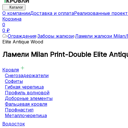
Каталог
О компании
Доставка и оплата
Реализованные проек
Корзина
0
0 ₽
Ограждения
Заборы жалюзи
Ламели жалюзи Milan/M
Elite Antique Wood
Ламели Milan Print-Double Elite Anti
Кровля
Снегозадержатели
Софиты
Гибкая черепица
Профиль волновой
Доборные элементы
Фальцевая кровля
Профнастил
Металлочерепица
Водосток