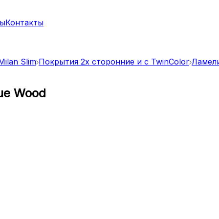
ты
Контакты
ilan Slim
Покрытия 2х сторонние и с TwinColor
Ламели 
que Wood