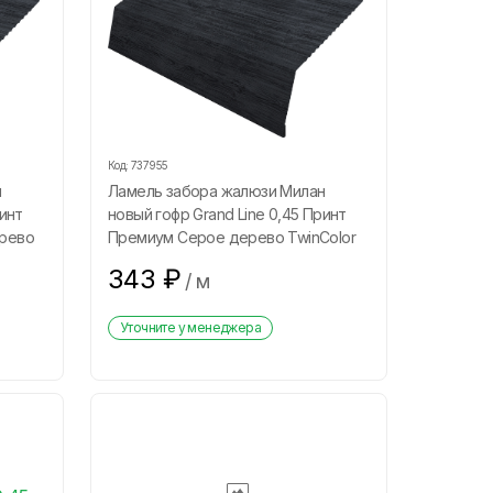
Код:
737955
н
Ламель забора жалюзи Милан
ринт
новый гофр Grand Line 0,45 Принт
ерево
Премиум Серое дерево TwinColor
343
₽
/
м
Уточните у менеджера