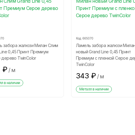
370
Код:
665070
ь забора жалюзи Милан Слим
Ламель забора жалюзи Мила
Line 0,45 Принт Премиум
новый Grand Line 0,45 Принт
 дерево TwinColor
Премиум с пленкой Серое д
TwinColor
2
₽
/
м
343
₽
/
м
л в наличии
Металл в наличии