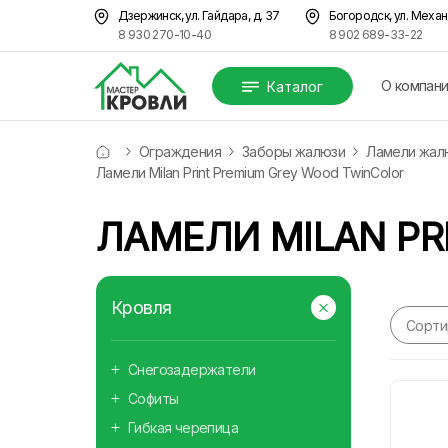
Дзержинск, ул. Гайдара, д. 37
Богородск, ул. Механ
8 930 270-10-40
8 902 689-33-22
О компан
Каталог
Ограждения
Заборы жалюзи
Ламели жалюз
Ламели Milan Print Premium Grey Wood TwinColor
ЛАМЕЛИ MILAN PR
Кровля
Сорти
Снегозадержатели
Софиты
Гибкая черепица