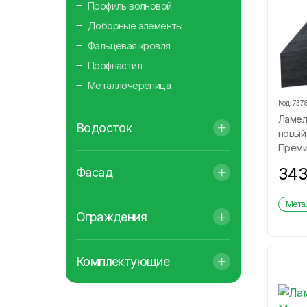
Профиль волновой
Доборные элементы
Фальцевая кровля
Профнастил
Металлочерепица
Код:
737
Ламел
Водосток
новый 
Преми
34
Фасад
Метал
Ограждения
Комплектующие