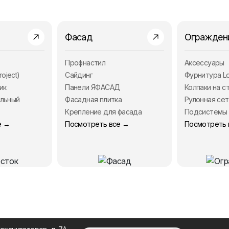
Фасад
Огражден
Профнастил
Аксессуары
roject)
Сайдинг
Фурнитура Lo
ик
Панели ЯФАСАД
Колпаки на с
ольный
Фасадная плитка
Рулонная сет
Крепление для фасада
Подсистемы
е →
Посмотреть все →
Посмотреть 