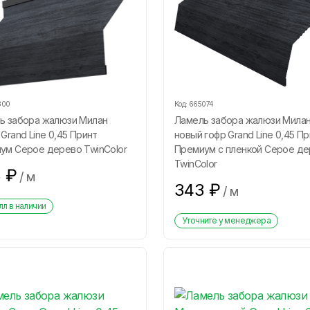
800
Код:
665074
ь забора жалюзи Милан
Ламель забора жалюзи Мила
Grand Line 0,45 Принт
новый гофр Grand Line 0,45 П
ум Серое дерево TwinColor
Премиум с пленкой Серое д
TwinColor
3
₽
/
м
343
₽
/
м
л в наличии
Уточните у менеджера