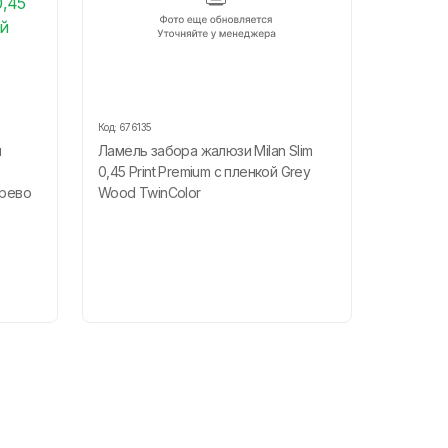
Код:
676135
н
Ламель забора жалюзи Milan Slim
0,45 Print Premium с пленкой Grey
ерево
Wood TwinColor