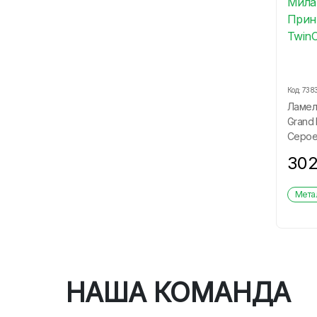
Код:
738
Ламел
Grand 
Серое
30
Метал
НАША КОМАНДА