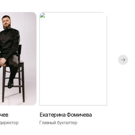
чев
Екатерина Фомичева
Анастаси
директор
Главный бухгалтер
Логист