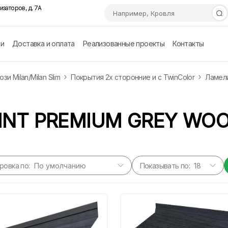
изаторов, д. 7А
ии
Доставка и оплата
Реализованные проекты
Контакты
и Milan/Milan Slim
Покрытия 2х сторонние и с TwinColor
Ламели
INT PREMIUM GREY WO
ровка по:
Показывать по: