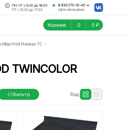
8 930 270-10-40
ПН-ЧТ
с 9:00 до 18:00
офис менеджер
ПТ с
10:00 до 17:00
Корзина
0
0 ₽
 Milan Print Premium TC
OD TWINCOLOR
Фильтр
Вид: