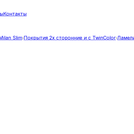
ты
Контакты
ilan Slim
Покрытия 2х сторонние и с TwinColor
Ламели 