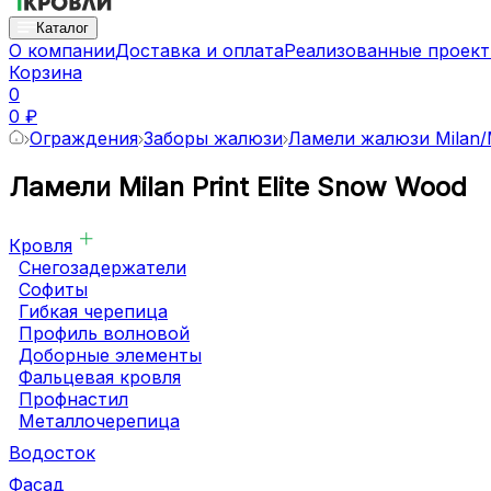
Каталог
О компании
Доставка и оплата
Реализованные проек
Корзина
0
0 ₽
Ограждения
Заборы жалюзи
Ламели жалюзи Milan/M
Ламели Milan Print Elite Snow Wood
Кровля
Снегозадержатели
Софиты
Гибкая черепица
Профиль волновой
Доборные элементы
Фальцевая кровля
Профнастил
Металлочерепица
Водосток
Фасад