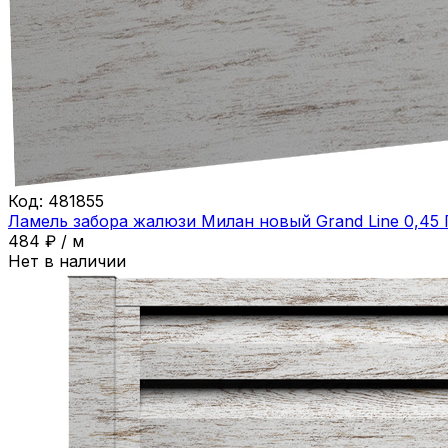
Код:
481855
Ламель забора жалюзи Милан новый Grand Line 0,45 
484
₽
/
м
Нет в наличии