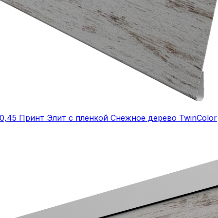
0,45 Принт Элит с пленкой Снежное дерево TwinColor