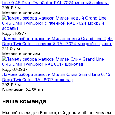
Line 0,45 Drap TwinColor RAL 7024 мокрый асфальт
295
₽
/
м
Металл в наличии
Код:
510977
Ламель забора жалюзи Милан новый Grand Line 0,45
Drap TwinColor с пленкой RAL 7024 мокрый асфальт
331
₽
/
м
Металл в наличии
Код:
670967
Ламель забора жалюзи Милан Слим Grand Line 0,45
Drap TwinColor RAL 8017 шоколад
292
₽
/
м
В наличии:
24.58
шт.
наша команда
Мы работаем для Вас каждый день и обеспечиваем