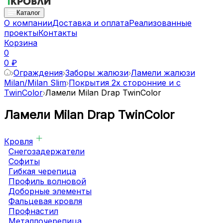
Каталог
О компании
Доставка и оплата
Реализованные
проекты
Контакты
Корзина
0
0 ₽
Ограждения
Заборы жалюзи
Ламели жалюзи
Milan/Milan Slim
Покрытия 2х сторонние и с
TwinColor
Ламели Milan Drap TwinColor
Ламели Milan Drap TwinColor
Кровля
Снегозадержатели
Софиты
Гибкая черепица
Профиль волновой
Доборные элементы
Фальцевая кровля
Профнастил
Металлочерепица