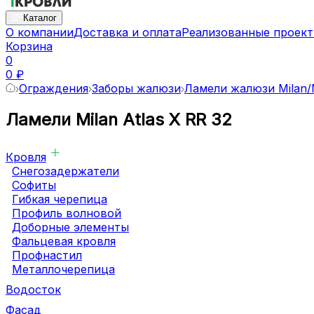
Каталог
О компании
Доставка и оплата
Реализованные проек
Корзина
0
0 ₽
Ограждения
Заборы жалюзи
Ламели жалюзи Milan/M
Ламели Milan Atlas X RR 32
Кровля
Снегозадержатели
Софиты
Гибкая черепица
Профиль волновой
Доборные элементы
Фальцевая кровля
Профнастил
Металлочерепица
Водосток
Фасад