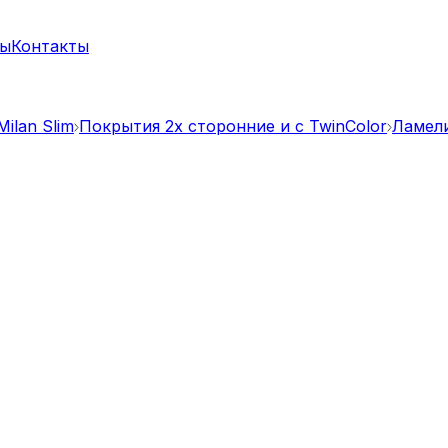
ты
Контакты
ilan Slim
Покрытия 2х сторонние и с TwinColor
Ламели