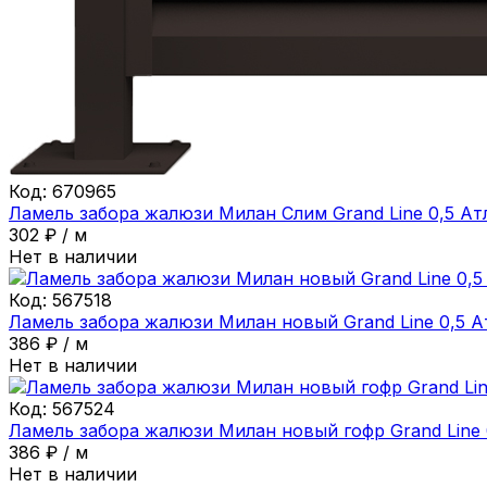
Код:
670965
Ламель забора жалюзи Милан Слим Grand Line 0,5 А
302
₽
/
м
Нет в наличии
Код:
567518
Ламель забора жалюзи Милан новый Grand Line 0,5 А
386
₽
/
м
Нет в наличии
Код:
567524
Ламель забора жалюзи Милан новый гофр Grand Line 
386
₽
/
м
Нет в наличии