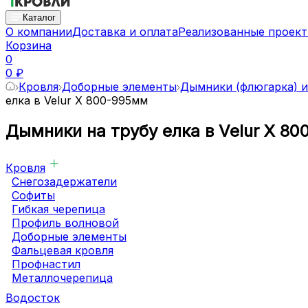
Каталог
О компании
Доставка и оплата
Реализованные проек
Корзина
0
0 ₽
Кровля
Доборные элементы
Дымники (флюгарка) и
елка в Velur X 800-995мм
Дымники на трубу елка в Velur X 8
Кровля
Снегозадержатели
Софиты
Гибкая черепица
Профиль волновой
Доборные элементы
Фальцевая кровля
Профнастил
Металлочерепица
Водосток