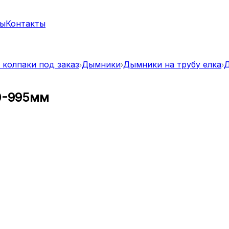
ты
Контакты
 колпаки под заказ
Дымники
Дымники на трубу елка
Д
00-995мм