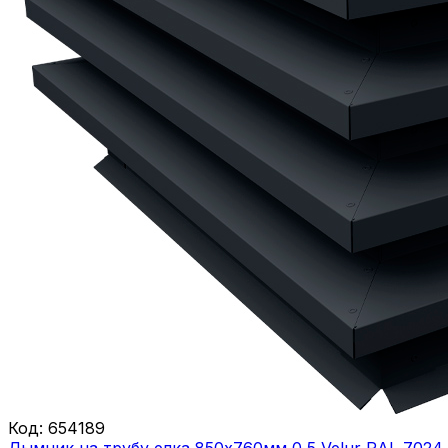
Код:
654189
Дымник на трубу елка 850х760мм 0,5 Velur RAL 7024