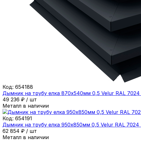
Код:
654188
Дымник на трубу елка 870х540мм 0,5 Velur RAL 7024
49 236
₽
/
шт
Металл в наличии
Код:
654191
Дымник на трубу елка 950х850мм 0,5 Velur RAL 7024
62 854
₽
/
шт
Металл в наличии