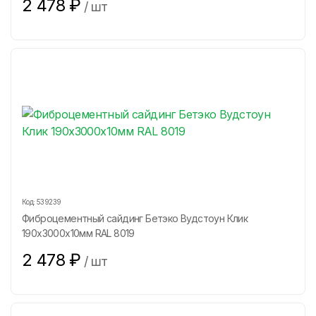
2 478
₽
/
шт
Код:
539239
Фиброцементный сайдинг Бетэко Вудстоун Клик
190х3000х10мм RAL 8019
2 478
₽
/
шт