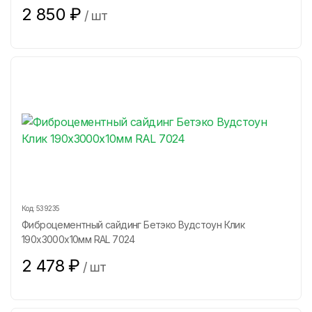
2 850
₽
/
шт
Код:
539235
Фиброцементный сайдинг Бетэко Вудстоун Клик
190х3000х10мм RAL 7024
2 478
₽
/
шт