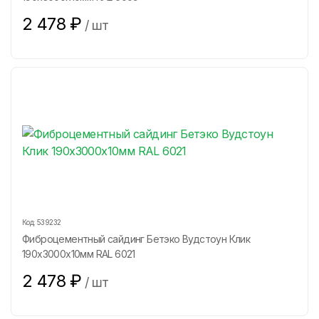
2 478
₽
/
шт
Код:
539232
Фиброцементный сайдинг Бетэко Вудстоун Клик
190х3000х10мм RAL 6021
2 478
₽
/
шт