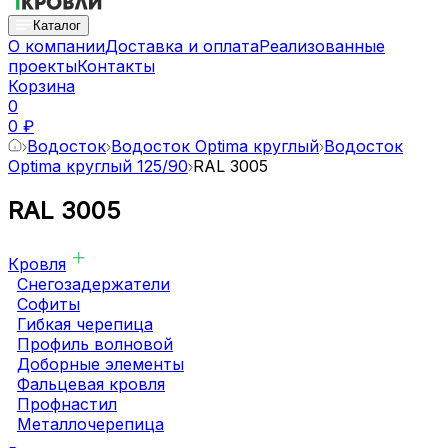
Каталог
О компании
Доставка и оплата
Реализованные
проекты
Контакты
Корзина
0
0 ₽
Водосток
Водосток Optima круглый
Водосток
Optima круглый 125/90
RAL 3005
RAL 3005
Кровля
Снегозадержатели
Софиты
Гибкая черепица
Профиль волновой
Доборные элементы
Фальцевая кровля
Профнастил
Металлочерепица