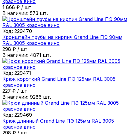
красное вино
1 868
₽
/
шт
В наличии:
573
шт.
Код:
229470
Кронштейн трубы на кирпич Grand Line ПЭ 90мм
RAL 3005 красное вино
298
₽
/
шт
В наличии:
4871
шт.
Код:
229471
Крюк короткий Grand Line ПЭ 125мм RAL 3005
красное вино
227
₽
/
шт
В наличии:
9286
шт.
Код:
229469
Крюк длинный Grand Line ПЭ 125мм RAL 3005
красное вино
298
₽
/
шт