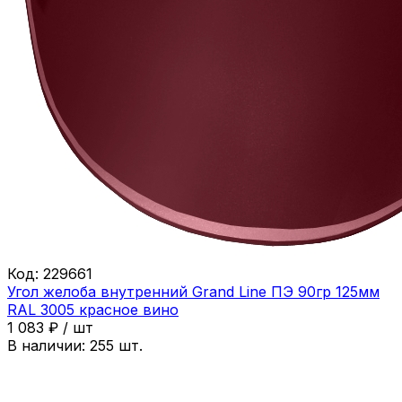
Код:
229661
Угол желоба внутренний Grand Line ПЭ 90гр 125мм
RAL 3005 красное вино
1 083
₽
/
шт
В наличии:
255
шт.