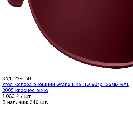
Код:
229658
Угол желоба внешний Grand Line ПЭ 90гр 125мм RAL
3005 красное вино
1 083
₽
/
шт
В наличии:
240
шт.