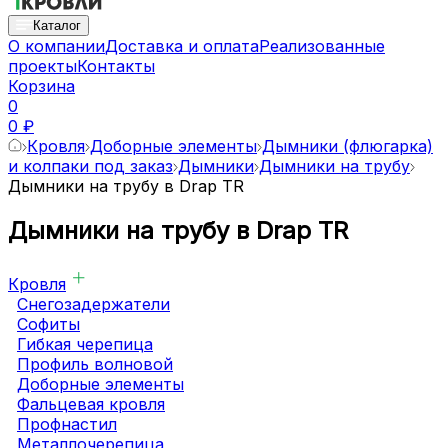
Каталог
О компании
Доставка и оплата
Реализованные
проекты
Контакты
Корзина
0
0 ₽
Кровля
Доборные элементы
Дымники (флюгарка)
и колпаки под заказ
Дымники
Дымники на трубу
Дымники на трубу в Drap TR
Дымники на трубу в Drap TR
Кровля
Снегозадержатели
Софиты
Гибкая черепица
Профиль волновой
Доборные элементы
Фальцевая кровля
Профнастил
Металлочерепица