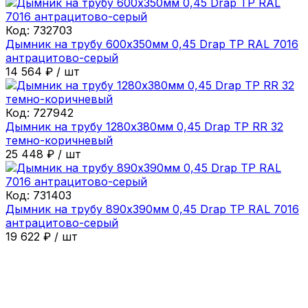
Код:
732703
Дымник на трубу 600х350мм 0,45 Drap ТР RAL 7016
антрацитово-серый
14 564
₽
/
шт
Код:
727942
Дымник на трубу 1280х380мм 0,45 Drap ТР RR 32
темно-коричневый
25 448
₽
/
шт
Код:
731403
Дымник на трубу 890х390мм 0,45 Drap ТР RAL 7016
антрацитово-серый
19 622
₽
/
шт