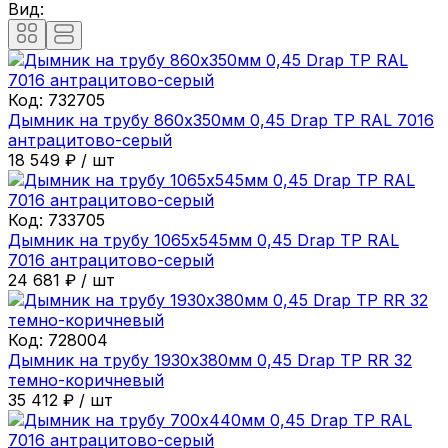
Вид:
Код:
732705
Дымник на трубу 860х350мм 0,45 Drap ТР RAL 7016
антрацитово-серый
18 549
₽
/
шт
Код:
733705
Дымник на трубу 1065х545мм 0,45 Drap ТР RAL
7016 антрацитово-серый
24 681
₽
/
шт
Код:
728004
Дымник на трубу 1930х380мм 0,45 Drap ТР RR 32
темно-коричневый
35 412
₽
/
шт