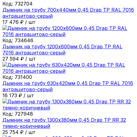
Код:
732704
Дымник на трубу 700х440мм 0,45 Drap ТР RAL 7016
антрацитово-серый
17 476
₽
/
шт
Код:
734646
Дымник на трубу 1200х600мм 0,45 Drap ТР RAL
7016 антрацитово-серый
27 594
₽
/
шт
Код:
731400
Дымник на трубу 630х420мм 0,45 Drap ТР RAL 7016
антрацитово-серый
16 173
₽
/
шт
Код:
727948
Дымник на трубу 1300х380мм 0,45 Drap ТР RR 32
темно-коричневый
25 754
₽
/
шт