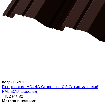
Код:
385201
Профнастил НС44A Grand Line 0,5 Сатин матовый
RAL 8017 шоколад
1 182
₽
/
м2
Металл в наличии