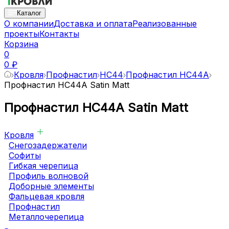
Каталог
О компании
Доставка и оплата
Реализованные
проекты
Контакты
Корзина
0
0 ₽
Кровля
Профнастил
НС44
Профнастил НС44A
Профнастил НС44A Satin Matt
Профнастил НС44A Satin Matt
Кровля
Снегозадержатели
Софиты
Гибкая черепица
Профиль волновой
Доборные элементы
Фальцевая кровля
Профнастил
Металлочерепица