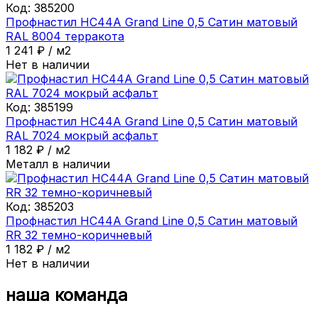
Код:
385200
Профнастил НС44A Grand Line 0,5 Сатин матовый
RAL 8004 терракота
1 241
₽
/
м2
Нет в наличии
Код:
385199
Профнастил НС44A Grand Line 0,5 Сатин матовый
RAL 7024 мокрый асфальт
1 182
₽
/
м2
Металл в наличии
Код:
385203
Профнастил НС44A Grand Line 0,5 Сатин матовый
RR 32 темно-коричневый
1 182
₽
/
м2
Нет в наличии
наша команда