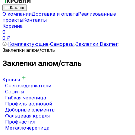
Каталог
О компании
Доставка и оплата
Реализованные
проекты
Контакты
Корзина
0
0 ₽
Комплектующие
Саморезы
Заклепки Daxmer
Заклепки алюм/сталь
Заклепки алюм/сталь
Кровля
Снегозадержатели
Софиты
Гибкая черепица
Профиль волновой
Доборные элементы
Фальцевая кровля
Профнастил
Металлочерепица