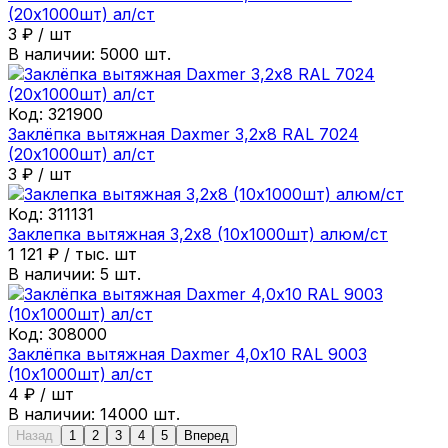
(20х1000шт) ал/ст
3
₽
/
шт
В наличии:
5000
шт.
Код:
321900
Заклёпка вытяжная Daxmer 3,2х8 RAL 7024
(20х1000шт) ал/ст
3
₽
/
шт
Код:
311131
Заклепка вытяжная 3,2х8 (10х1000шт) алюм/ст
1 121
₽
/
тыс. шт
В наличии:
5
шт.
Код:
308000
Заклёпка вытяжная Daxmer 4,0х10 RAL 9003
(10х1000шт) ал/ст
4
₽
/
шт
В наличии:
14000
шт.
Назад
1
2
3
4
5
Вперед