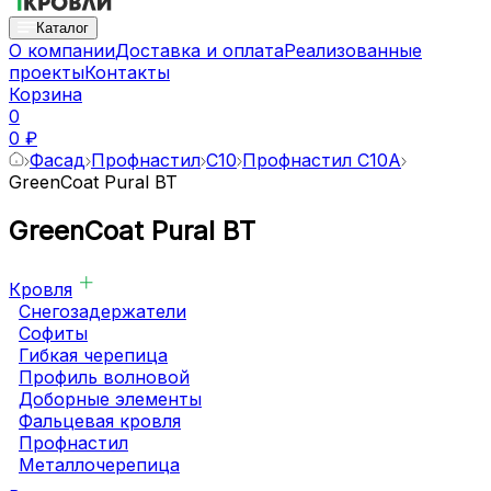
Каталог
О компании
Доставка и оплата
Реализованные
проекты
Контакты
Корзина
0
0 ₽
Фасад
Профнастил
C10
Профнастил С10A
GreenCoat Pural BT
GreenCoat Pural BT
Кровля
Снегозадержатели
Софиты
Гибкая черепица
Профиль волновой
Доборные элементы
Фальцевая кровля
Профнастил
Металлочерепица