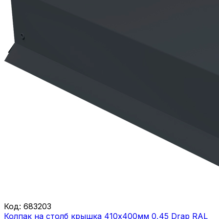
Код:
683203
Колпак на столб крышка 410х400мм 0,45 Drap RAL