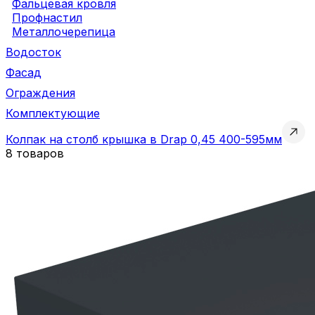
Фальцевая кровля
Профнастил
Металлочерепица
Водосток
Фасад
Ограждения
Комплектующие
Колпак на столб крышка в Drap 0,45 400-595мм
8 товаров