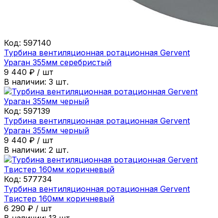
Код:
597140
Турбина вентиляционная ротационная Gervent
Ураган 355мм серебристый
9 440
₽
/
шт
В наличии:
3
шт.
Код:
597139
Турбина вентиляционная ротационная Gervent
Ураган 355мм черный
9 440
₽
/
шт
В наличии:
2
шт.
Код:
577734
Турбина вентиляционная ротационная Gervent
Твистер 160мм коричневый
6 290
₽
/
шт
В наличии:
13
шт.