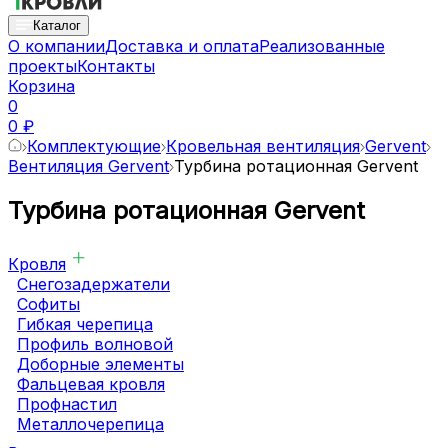
Каталог
О компании
Доставка и оплата
Реализованные
проекты
Контакты
Корзина
0
0 ₽
Комплектующие
Кровельная вентиляция
Gervent
Вентиляция Gervent
Турбина ротационная Gervent
Турбина ротационная Gervent
Кровля
Снегозадержатели
Софиты
Гибкая черепица
Профиль волновой
Доборные элементы
Фальцевая кровля
Профнастил
Металлочерепица