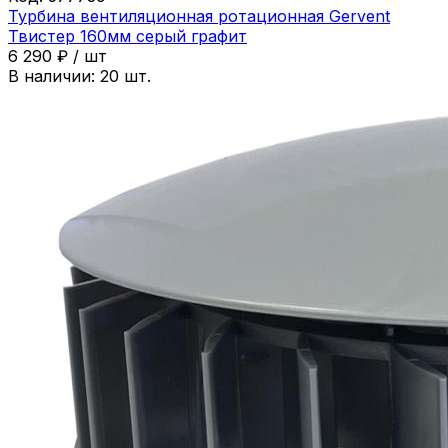
Турбина вентиляционная ротационная Gervent
Твистер 160мм серый графит
6 290
₽
/
шт
В наличии:
20
шт.