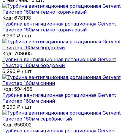
Код:
678198
Турбина вентиляционная ротационная Gervent
Твистер 160мм темно-коричневый
6 290
₽
/
шт
Код:
709605
Турбина вентиляционная ротационная Gervent
Твистер 160мм бордовый
6 290
₽
/
шт
Код:
594466
Турбина вентиляционная ротационная Gervent
Твистер 160мм синий
6 290
₽
/
шт
Код:
656002
Турбина вентиляционная ротационная Gervent