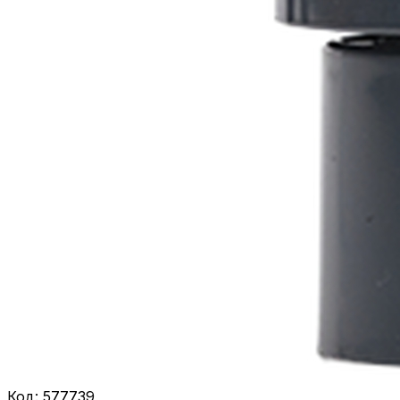
Код:
577739