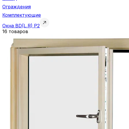
Ограждения
Комплектующие
Окна BD(L,R) P2
16 товаров