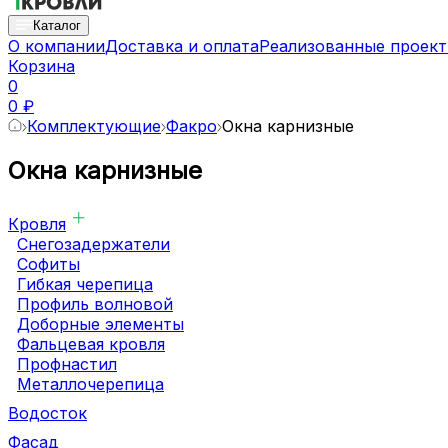
Каталог
О компании
Доставка и оплата
Реализованные проек
Корзина
0
0 ₽
Комплектующие
Факро
Окна карнизные
Окна карнизные
Кровля
Снегозадержатели
Софиты
Гибкая черепица
Профиль волновой
Доборные элементы
Фальцевая кровля
Профнастил
Металлочерепица
Водосток
Фасад