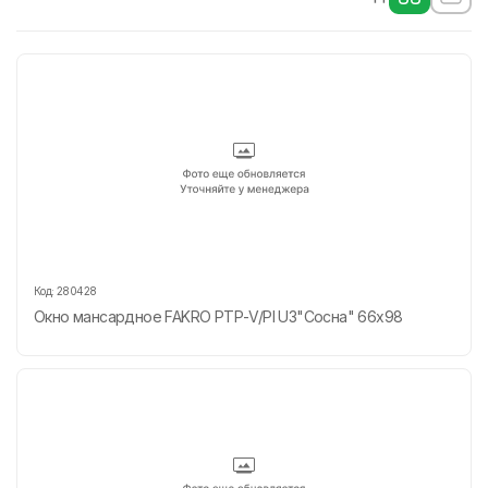
Код:
280428
Окно мансардное FAKRO РТР-V/PI U3"Сосна" 66х98