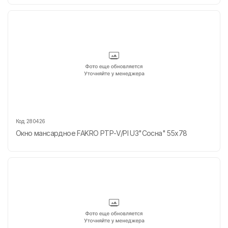
Код:
280426
Окно мансардное FAKRO РТР-V/PI U3"Сосна" 55х78