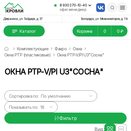
8 930 270-10-40
офис менеджер
Дзержинск, ул. Гайдара, д. 37
Богородск, ул. Механизаторов, д. 7А
Каталог
Корзина
0
0 ₽
Комплектующие
Факро
Окна
Окна РТР (пластиковые)
Окна PTP-V/PI U3"Сосна"
ОКНА PTP-V/PI U3"СОСНА"
Сортировка по:
Показывать по:
Фильтр
Вид: