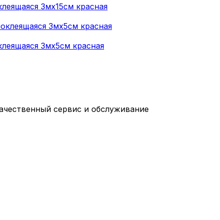
леящаяся 3мх15см красная
клеящаяся 3мх5см красная
качественный сервис и обслуживание