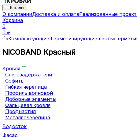
Каталог
О компании
Доставка и оплата
Реализованные проек
Корзина
0
0 ₽
Комплектующие
Герметизирующие ленты
Гермети
NICOBAND Красный
Кровля
Снегозадержатели
Софиты
Гибкая черепица
Профиль волновой
Доборные элементы
Фальцевая кровля
Профнастил
Металлочерепица
Водосток
Фасад