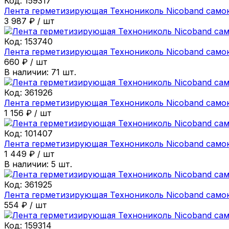
Код:
159317
Лента герметизирующая Технониколь Nicoband само
3 987
₽
/
шт
Код:
153740
Лента герметизирующая Технониколь Nicoband самок
660
₽
/
шт
В наличии:
71
шт.
Код:
361926
Лента герметизирующая Технониколь Nicoband самок
1 156
₽
/
шт
Код:
101407
Лента герметизирующая Технониколь Nicoband самок
1 449
₽
/
шт
В наличии:
5
шт.
Код:
361925
Лента герметизирующая Технониколь Nicoband самок
554
₽
/
шт
Код:
159314