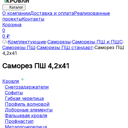
Каталог
О компании
Доставка и оплата
Реализованные
проекты
Контакты
Корзина
0
0 ₽
Комплектующие
Саморезы
Саморезы ПШ и ПШС
Саморезы ПШ
Саморезы ПШ стандарт
Саморез ПШ
4,2х41
Саморез ПШ 4,2х41
Кровля
Снегозадержатели
Софиты
Гибкая черепица
Профиль волновой
Доборные элементы
Фальцевая кровля
Профнастил
Металлочерепица