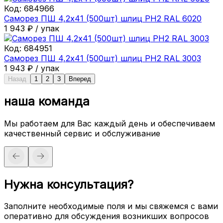
Код:
684966
Саморез ПШ 4,2х41 (500шт) шлиц PH2 RAL 6020
1 943
₽
/
упак
Код:
684951
Саморез ПШ 4,2х41 (500шт) шлиц PH2 RAL 3003
1 943
₽
/
упак
Назад
1
2
3
Вперед
наша команда
Мы работаем для Вас каждый день и обеспечиваем
качественный сервис и обслуживание
Нужна консультация?
Заполните необходимые поля и мы свяжемся с вами
оперативно для обсуждения возникших вопросов