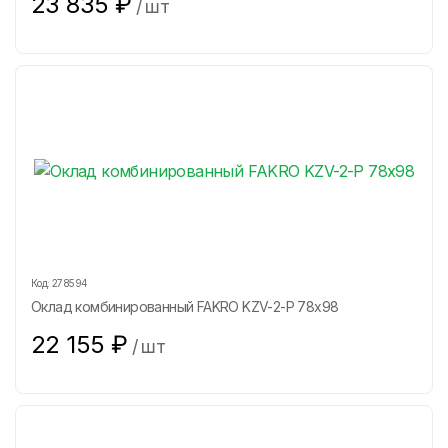
23 835
₽
/
шт
Код:
278594
Оклад комбинированный FAKRO KZV-2-P 78х98
22 155
₽
/
шт