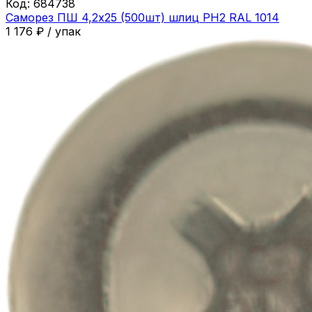
Код:
684738
Саморез ПШ 4,2х25 (500шт) шлиц PH2 RAL 1014
1 176
₽
/
упак