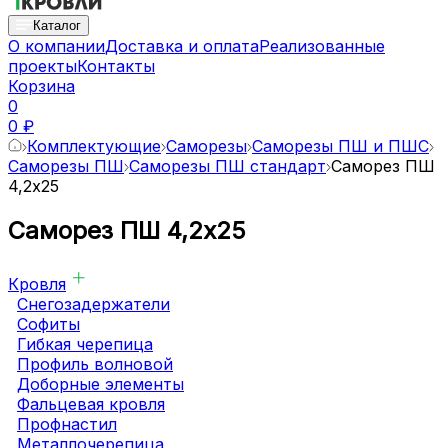
Каталог
О компании
Доставка и оплата
Реализованные
проекты
Контакты
Корзина
0
0 ₽
Комплектующие
Саморезы
Саморезы ПШ и ПШС
Саморезы ПШ
Саморезы ПШ стандарт
Саморез ПШ
4,2х25
Саморез ПШ 4,2х25
Кровля
Снегозадержатели
Софиты
Гибкая черепица
Профиль волновой
Доборные элементы
Фальцевая кровля
Профнастил
Металлочерепица