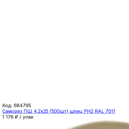
Код:
684795
Саморез ПШ 4,2х25 (500шт) шлиц PH2 RAL 7011
1 176
₽
/
упак