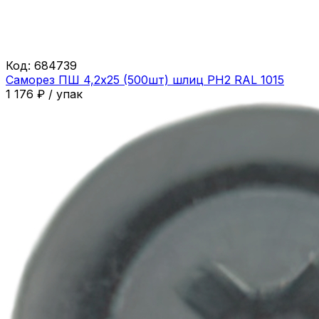
Код:
684739
Саморез ПШ 4,2х25 (500шт) шлиц PH2 RAL 1015
1 176
₽
/
упак