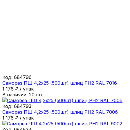
Код:
684796
Саморез ПШ 4,2х25 (500шт) шлиц PH2 RAL 7016
1 176
₽
/
упак
В наличии:
20
шт.
Код:
684793
Саморез ПШ 4,2х25 (500шт) шлиц PH2 RAL 7006
1 176
₽
/
упак
Код:
684823