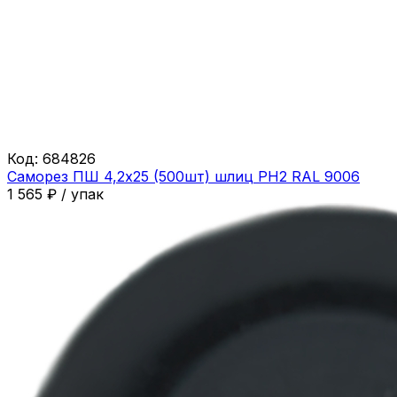
Код:
684826
Саморез ПШ 4,2х25 (500шт) шлиц PH2 RAL 9006
1 565
₽
/
упак