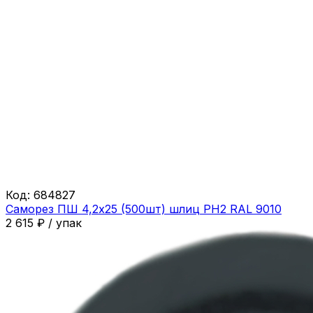
Код:
684827
Саморез ПШ 4,2х25 (500шт) шлиц PH2 RAL 9010
2 615
₽
/
упак