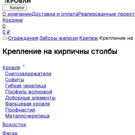
Каталог
О компании
Доставка и оплата
Реализованные проек
Корзина
0
0 ₽
Ограждения
Заборы жалюзи
Крепеж
Крепление на
Крепление на кирпичны столбы
Кровля
Снегозадержатели
Софиты
Гибкая черепица
Профиль волновой
Доборные элементы
Фальцевая кровля
Профнастил
Металлочерепица
Водосток
Фасад