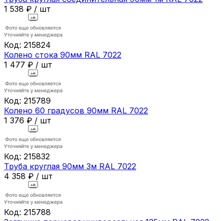
1 538
₽
/
шт
Код:
215824
Колено стока 90мм RAL 7022
1 477
₽
/
шт
Код:
215789
Колено 60 градусов 90мм RAL 7022
1 376
₽
/
шт
Код:
215832
Труба круглая 90мм 3м RAL 7022
4 358
₽
/
шт
Код:
215788