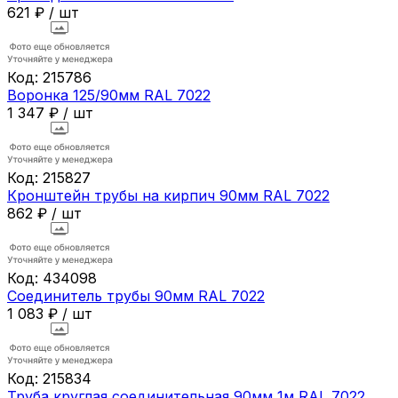
621
₽
/
шт
Код:
215786
Воронка 125/90мм RAL 7022
1 347
₽
/
шт
Код:
215827
Кронштейн трубы на кирпич 90мм RAL 7022
862
₽
/
шт
Код:
434098
Соединитель трубы 90мм RAL 7022
1 083
₽
/
шт
Код:
215834
Труба круглая соединительная 90мм 1м RAL 7022