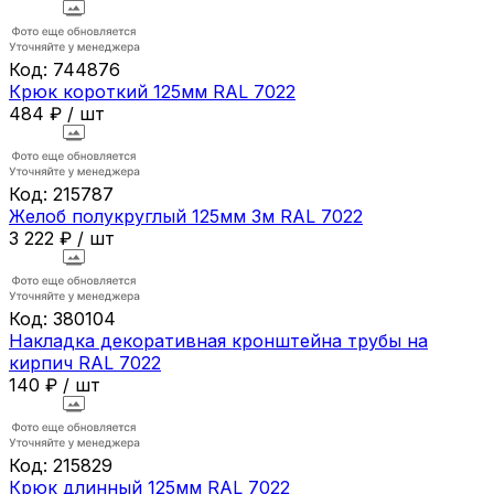
Код:
744876
Крюк короткий 125мм RAL 7022
484
₽
/
шт
Код:
215787
Желоб полукруглый 125мм 3м RAL 7022
3 222
₽
/
шт
Код:
380104
Накладка декоративная кронштейна трубы на
кирпич RAL 7022
140
₽
/
шт
Код:
215829
Крюк длинный 125мм RAL 7022