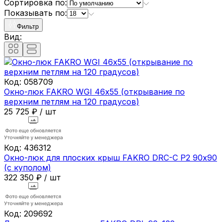
Сортировка по:
Показывать по:
Фильтр
Вид:
Код:
058709
Окно-люк FAKRO WGI 46х55 (открывание по
верхним петлям на 120 градусов)
25 725
₽
/
шт
Код:
436312
Окно-люк для плоских крыш FAKRO DRC-C P2 90х90
(с куполом)
322 350
₽
/
шт
Код:
209692