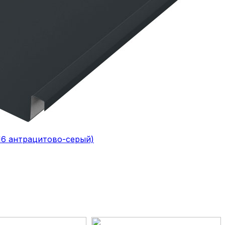
016 антрацитово-серый)