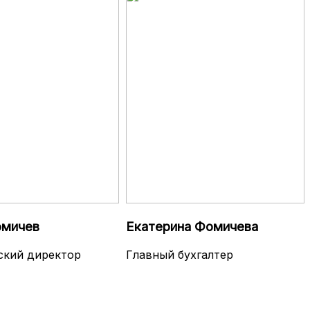
омичев
Екатерина Фомичева
ский директор
Главный бухгалтер