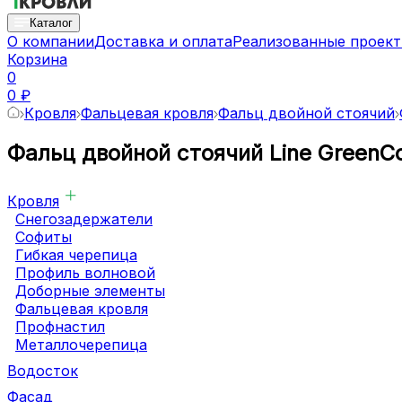
Каталог
О компании
Доставка и оплата
Реализованные проек
Корзина
0
0 ₽
Кровля
Фальцевая кровля
Фальц двойной стоячий
Фальц двойной стоячий Line GreenCoa
Кровля
Снегозадержатели
Софиты
Гибкая черепица
Профиль волновой
Доборные элементы
Фальцевая кровля
Профнастил
Металлочерепица
Водосток
Фасад