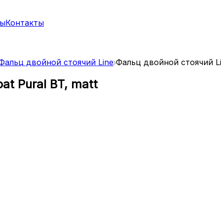
ты
Контакты
Фальц двойной стоячий Line
Фальц двойной стоячий Lin
t Pural BT, matt