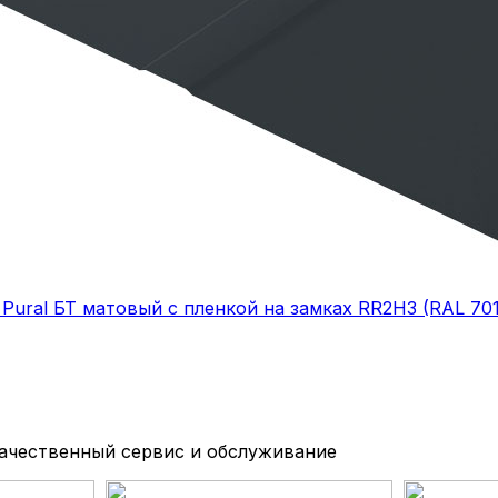
t Pural БТ матовый с пленкой на замках RR2H3 (RAL 7
качественный сервис и обслуживание