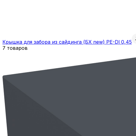
Крышка для забора из сайдинга (БХ new) PE-Dl 0,45
7 товаров