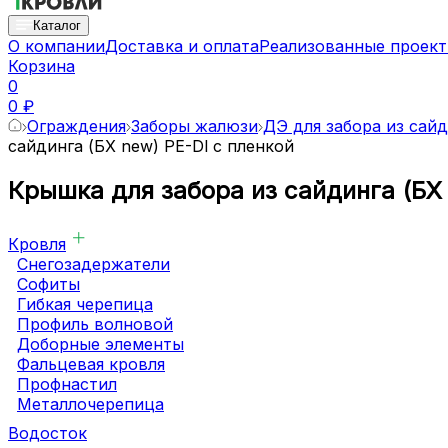
Каталог
О компании
Доставка и оплата
Реализованные проек
Корзина
0
0 ₽
Ограждения
Заборы жалюзи
ДЭ для забора из сай
сайдинга (БХ new) PE-Dl с пленкой
Крышка для забора из сайдинга (БХ 
Кровля
Снегозадержатели
Софиты
Гибкая черепица
Профиль волновой
Доборные элементы
Фальцевая кровля
Профнастил
Металлочерепица
Водосток