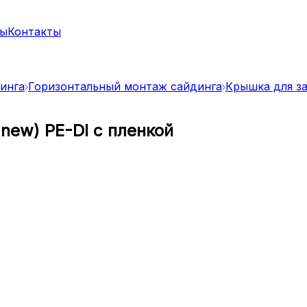
ты
Контакты
динга
Горизонтальный монтаж сайдинга
Крышка для за
new) PE-Dl с пленкой