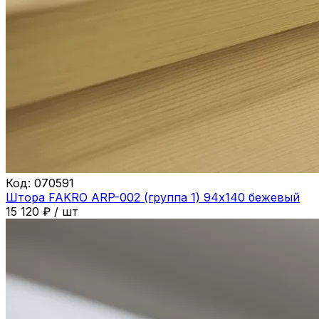
Код:
070591
Штора FAKRO ARP-002 (группа 1) 94х140 бежевый
15 120
₽
/
шт