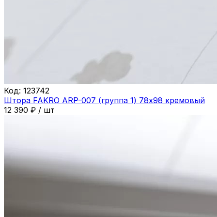
Код:
123742
Штора FAKRO ARP-007 (группа 1) 78х98 кремовый
12 390
₽
/
шт