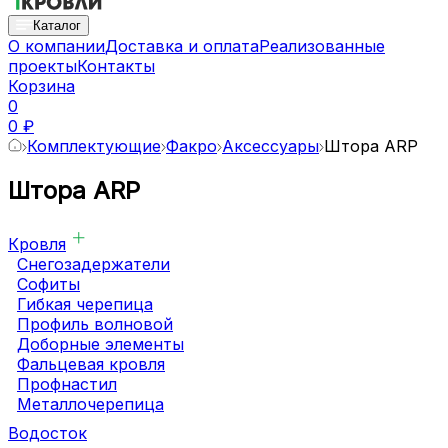
Каталог
О компании
Доставка и оплата
Реализованные
проекты
Контакты
Корзина
0
0 ₽
Комплектующие
Факро
Аксессуары
Штора ARP
Штора ARP
Кровля
Снегозадержатели
Софиты
Гибкая черепица
Профиль волновой
Доборные элементы
Фальцевая кровля
Профнастил
Металлочерепица
Водосток