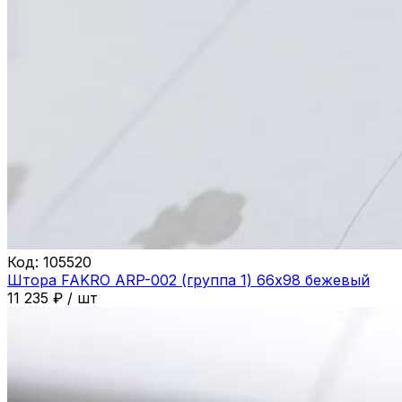
Код:
105520
Штора FAKRO ARP-002 (группа 1) 66х98 бежевый
11 235
₽
/
шт