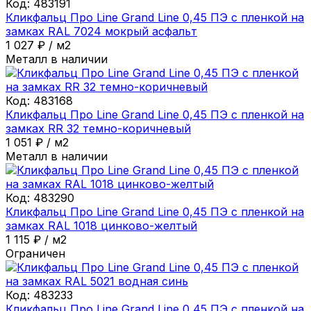
Код:
483191
Кликфальц Про Line Grand Line 0,45 ПЭ с пленкой на
замках RAL 7024 мокрый асфальт
1 027
₽
/
м2
Металл в наличии
Код:
483168
Кликфальц Про Line Grand Line 0,45 ПЭ с пленкой на
замках RR 32 темно-коричневый
1 051
₽
/
м2
Металл в наличии
Код:
483290
Кликфальц Про Line Grand Line 0,45 ПЭ с пленкой на
замках RAL 1018 цинково-желтый
1 115
₽
/
м2
Ограничен
Код:
483233
Кликфальц Про Line Grand Line 0,45 ПЭ с пленкой на