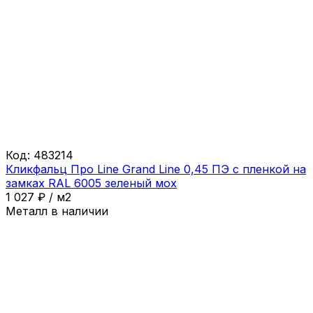
Код:
483214
Кликфальц Про Line Grand Line 0,45 ПЭ с пленкой на
замках RAL 6005 зеленый мох
1 027
₽
/
м2
Металл в наличии