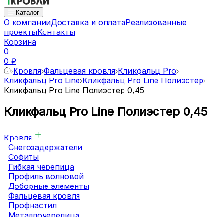
Каталог
О компании
Доставка и оплата
Реализованные
проекты
Контакты
Корзина
0
0 ₽
Кровля
Фальцевая кровля
Кликфальц Pro
Кликфальц Pro Line
Кликфальц Pro Line Полиэстер
Кликфальц Pro Line Полиэстер 0,45
Кликфальц Pro Line Полиэстер 0,45
Кровля
Снегозадержатели
Софиты
Гибкая черепица
Профиль волновой
Доборные элементы
Фальцевая кровля
Профнастил
Металлочерепица