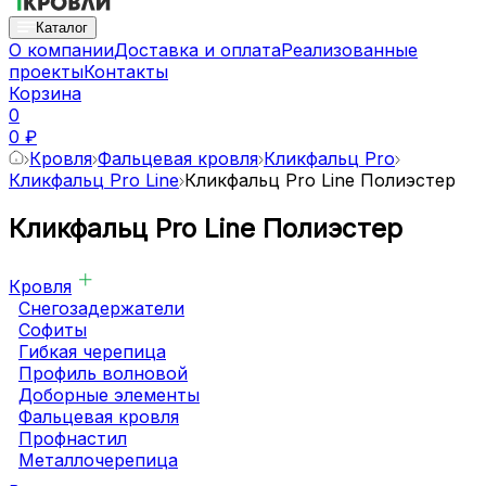
Каталог
О компании
Доставка и оплата
Реализованные
проекты
Контакты
Корзина
0
0 ₽
Кровля
Фальцевая кровля
Кликфальц Pro
Кликфальц Pro Line
Кликфальц Pro Line Полиэстер
Кликфальц Pro Line Полиэстер
Кровля
Снегозадержатели
Софиты
Гибкая черепица
Профиль волновой
Доборные элементы
Фальцевая кровля
Профнастил
Металлочерепица