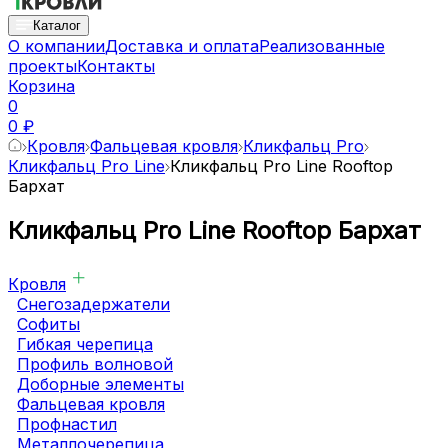
Каталог
О компании
Доставка и оплата
Реализованные
проекты
Контакты
Корзина
0
0 ₽
Кровля
Фальцевая кровля
Кликфальц Pro
Кликфальц Pro Line
Кликфальц Pro Line Rooftop
Бархат
Кликфальц Pro Line Rooftop Бархат
Кровля
Снегозадержатели
Софиты
Гибкая черепица
Профиль волновой
Доборные элементы
Фальцевая кровля
Профнастил
Металлочерепица