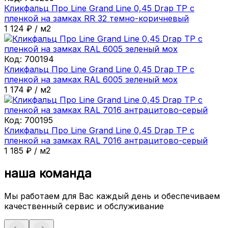
Кликфальц Про Line Grand Line 0,45 Drap ТР с
пленкой на замках RR 32 темно-коричневый
1 124
₽
/
м2
Код:
700194
Кликфальц Про Line Grand Line 0,45 Drap ТР с
пленкой на замках RAL 6005 зеленый мох
1 174
₽
/
м2
Код:
700195
Кликфальц Про Line Grand Line 0,45 Drap ТР с
пленкой на замках RAL 7016 антрацитово-серый
1 185
₽
/
м2
наша команда
Мы работаем для Вас каждый день и обеспечиваем
качественный сервис и обслуживание