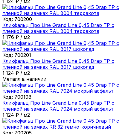
1 124
₽
/
м2
Код:
700200
Кликфальц Про Line Grand Line 0,45 Drap ТР с
пленкой на замках RAL 8004 терракота
1 176
₽
/
м2
Код:
700201
Кликфальц Про Line Grand Line 0,45 Drap ТР с
пленкой на замках RAL 8017 шоколад
1 124
₽
/
м2
Металл в наличии
Код:
700198
Кликфальц Про Line Grand Line 0,45 Drap ТР с
пленкой на замках RAL 7024 мокрый асфальт
1 124
₽
/
м2
Код:
700205