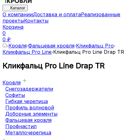
Каталог
О компании
Доставка и оплата
Реализованные
проекты
Контакты
Корзина
0
0 ₽
Кровля
Фальцевая кровля
Кликфальц Pro
Кликфальц Pro Line
Кликфальц Pro Line Drap TR
Кликфальц Pro Line Drap TR
Кровля
Снегозадержатели
Софиты
Гибкая черепица
Профиль волновой
Доборные элементы
Фальцевая кровля
Профнастил
Металлочерепица